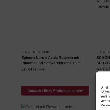
ROTWEIN-PRODUKTE
ROTWEI
Epicuro Nero d Avola Rotwein mit
SCHÖN
Pflaume und Schwarzkirsche 750ml
SPITZ
weiß el
€
15,64
inkl. MwSt.
rotwein
€
8,76
ink
Um dir
Amazon / Ebay Produkt ansehen*
Amaz
Geräte
zustim
verarb
Merkma