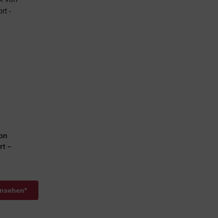
von
rt –
ansehen*