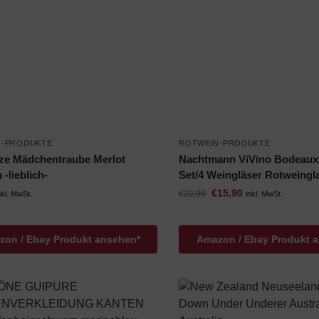
N-PRODUKTE
ROTWEIN-PRODUKTE
ze Mädchentraube Merlot
Nachtmann ViVino Bodeaux
-lieblich-
Set/4 Weingläser Rotweingl
€
15,90
€
22,90
nkl. MwSt.
inkl. MwSt.
on / Ebay Produkt ansehen*
Amazon / Ebay Produkt 