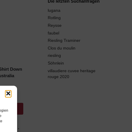
Die letzten Suchanfragen
lugana
Rotling
Reysse
faubel
Riesling Traminer
Clos du moulin
riesling
Söhnlein
Shirt Down
villaudiere cuvee heritage
stralia
rouge 2020
ansehen*
ogien
e
te