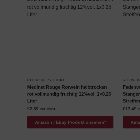
ROTWEIN-PRODUKTE
ROTWEI
Medinet Rouge Rotwein halbtrocken
Fadenvo
rot vollmundig fruchtig 12%vol. 1×0,25
Stange
Liter
Streife
€
2,39
€
13,49
inkl. MwSt.
i
Amazon / Ebay Produkt ansehen*
Amaz