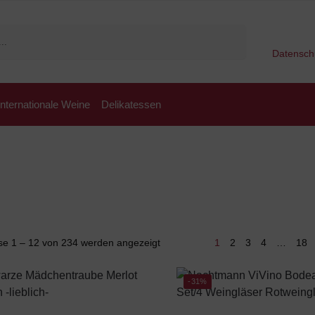
Suchen
Datensch
Internationale Weine
Delikatessen
se 1 – 12 von 234 werden angezeigt
1
2
3
4
…
18
-31%