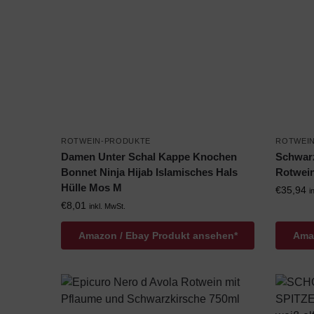
ROTWEIN-PRODUKTE
ROTWEI
Damen Unter Schal Kappe Knochen
Schwar
Bonnet Ninja Hijab Islamisches Hals
Rotwein 
Hülle Mos M
€
35,94
i
€
8,01
inkl. MwSt.
Amazon / Ebay Produkt ansehen*
Amaz