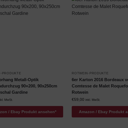
N-PRODUKTE
ROTWEIN-PRODUKTE
rhang Metall-Optik
6er Karton 2016 Bordeaux 
ndurchzug 90×200, 90x250cm
Comtesse de Malet Roquefo
nschal Gardine
Rotwein
€
59,00
nkl. MwSt.
inkl. MwSt.
on / Ebay Produkt ansehen*
Amazon / Ebay Produkt 