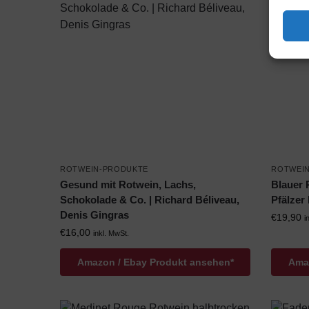
ROTWEIN-PRODUKTE
ROTWEI
Gesund mit Rotwein, Lachs,
Blauer 
Schokolade & Co. | Richard Béliveau,
Pfälzer
Denis Gingras
€
19,90
i
€
16,00
inkl. MwSt.
Amazon / Ebay Produkt ansehen*
Amaz