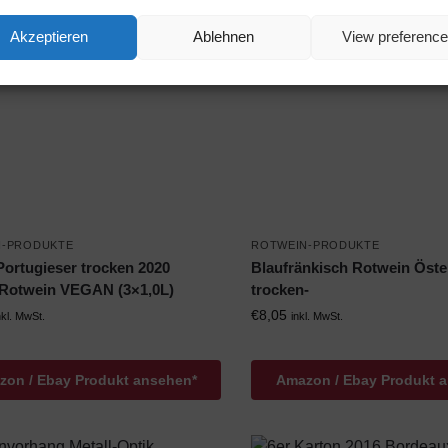
Akzeptieren
Ablehnen
View preferenc
N-PRODUKTE
ROTWEIN-PRODUKTE
Portugieser trocken 2020
Blaufränkisch Rotwein Öster
 Rotwein VEGAN (3×1,0L)
trocken-
€
8,05
nkl. MwSt.
inkl. MwSt.
on / Ebay Produkt ansehen*
Amazon / Ebay Produkt 