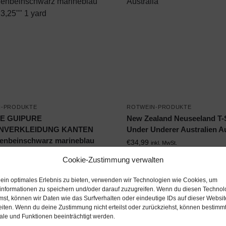
N-PRODUKTE
ROTWEIN-PRODUKTE
E GUIPURE
New Zealand Neuseeland T-
ENVERKLEIDUNG KANTEN
Under Underer Australien Au
fenbeinschwarz marineblau
€
34,99
inkl. MwSt.
 3,25″” 1 yard
Cookie-Zustimmung verwalten
l. MwSt.
 ein optimales Erlebnis zu bieten, verwenden wir Technologien wie Cookies, um
on / Ebay Produkt ansehen*
Amazon / Ebay Produkt 
informationen zu speichern und/oder darauf zuzugreifen. Wenn du diesen Technol
mst, können wir Daten wie das Surfverhalten oder eindeutige IDs auf dieser Websit
eiten. Wenn du deine Zustimmung nicht erteilst oder zurückziehst, können bestimm
le und Funktionen beeinträchtigt werden.