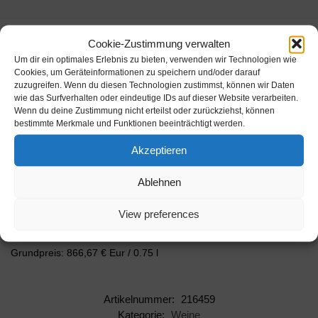
Cookie-Zustimmung verwalten
Beschreibung
Um dir ein optimales Erlebnis zu bieten, verwenden wir Technologien wie
Cookies, um Geräteinformationen zu speichern und/oder darauf
zuzugreifen. Wenn du diesen Technologien zustimmst, können wir Daten
Auf den weitläufigen 2.500 Hektar der angesehenen Tenuta San
wie das Surfverhalten oder eindeutige IDs auf dieser Website verarbeiten.
Guido werden mit großer Sorgfalt die besten Böden ausgesucht
Wenn du deine Zustimmung nicht erteilst oder zurückziehst, können
und sorgfältig kultiviert. Hier steht die Qualität an oberster Stelle,
bestimmte Merkmale und Funktionen beeinträchtigt werden.
denn di…
Akzeptieren
Inhalt: 1 l
Alkoholgehalt: 14 % vol.
Ablehnen
Hersteller: Tenuta San Guido
View preferences
Artikelnummer: 216459
Grundpreis: 866,67 € Eur / 0.75 l
Artikelnummer:
216459
Kategorie:
Weine