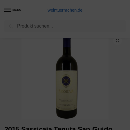
weintuermchen.de
MENU
Suchen
Start
Weine
2015 Sassicaia Tenuta San Guido
/
/
2015 Sassicaia Tenuta San Guido