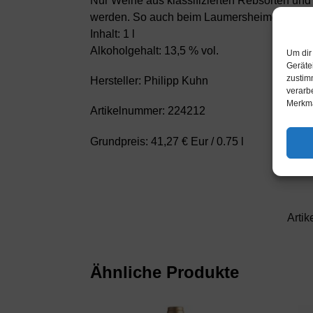
Nur Weine aus klassifizierten Rebsorten und
werden. So auch beim Laumersheimer Cabe
Inhalt: 1 l
Alkoholgehalt: 13,5 % vol.
Um dir
Geräte
zustim
Hersteller: Philipp Kuhn
verarb
Merkma
Artikelnummer: 224212
Grundpreis: 41,27 € Eur / 0.75 l
Arti
Ähnliche Produkte