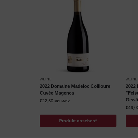
WEINE
WEINE
2022 Domaine Madeloc Collioure
2022 
Cuvée Magenca
"Fels
Gewä
€
22,50
inkl. MwSt.
€
46,0
Produkt ansehen*