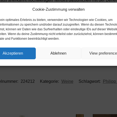
 aus anerkannt hochwertigen Terroirs d&uuml;rfen mit der Ben
rnet Sauvignon. D…
Cookie-Zustimmung verwalten
 ein optimales Erlebnis zu bieten, verwenden wir Technologien wie Cookies, um
informationen zu speichern und/oder darauf zuzugreifen. Wenn du diesen Technol
mst, können wir Daten wie das Surfverhalten oder eindeutige IDs auf dieser Websit
eiten. Wenn du deine Zustimmung nicht erteilst oder zurückziehst, können bestimm
le und Funktionen beeinträchtigt werden.
Akzeptieren
Ablehnen
View preferenc
kelnummer:
224212
Kategorie:
Weine
Schlagwort:
Philipp