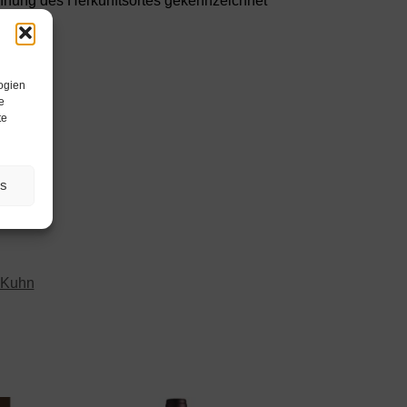
ennung des Herkunftsortes gekennzeichnet
ogien
e
te
es
 Kuhn