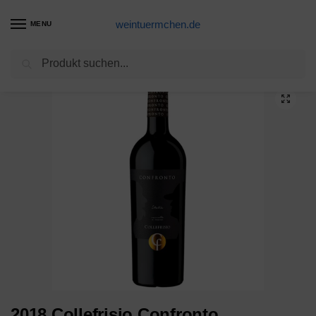
weintuermchen.de
MENU
Suchen
Start
Weine
2018 Collefrisio Confronto
/
/
2018 Collefrisio Confronto