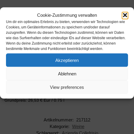
Cookie-Zustimmung verwalten
Beschreibung
Um dir ein optimales Erlebnis zu bieten, verwenden wir Technologien wie
Cookies, um Geräteinformationen zu speichern und/oder darauf
zuzugreifen. Wenn du diesen Technologien zustimmst, können wir Daten
wie das Surfverhalten oder eindeutige IDs auf dieser Website verarbeiten.
Collefrisio „Confronto“ Rosso ist eine eindrucksvolle
Wenn du deine Zustimmung nicht erteilst oder zurückziehst, können
Verschmelzung von Montepulciano d'Abruzzo und Primitivo. Er
bestimmte Merkmale und Funktionen beeinträchtigt werden.
erstrahlt er in einem intensiven Rubinrot und verführt mit fruch…
Inhalt: 1 l
Akzeptieren
Alkoholgehalt: 14 % vol.
Ablehnen
Hersteller: Azienda Collefrisio
View preferences
Artikelnummer: 217112
Grundpreis: 26,53 € Eur / 0.75 l
Artikelnummer:
217112
Kategorie:
Weine
Schlagwort:
Azienda Collefrisio