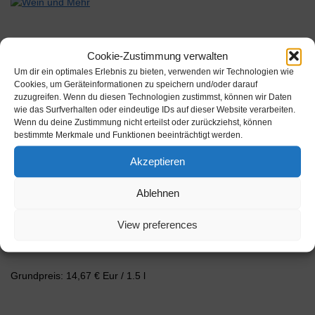
Cookie-Zustimmung verwalten
Um dir ein optimales Erlebnis zu bieten, verwenden wir Technologien wie
Beschreibung
Cookies, um Geräteinformationen zu speichern und/oder darauf
zuzugreifen. Wenn du diesen Technologien zustimmst, können wir Daten
wie das Surfverhalten oder eindeutige IDs auf dieser Website verarbeiten.
2020 Ch&acirc;teau Chevalier des Brards Magnum
Wenn du deine Zustimmung nicht erteilst oder zurückziehst, können
&uuml;berzeugt mit 90 % Merlot und 10 % Cabernet Sauvignon
bestimmte Merkmale und Funktionen beeinträchtigt werden.
&ndash; eine klassische, aber verdammt harmonische Kombi!
Akzeptieren
Das Weingut Chapron liegt n&ouml;rdl…
Inhalt: 1 l
Alkoholgehalt: 14 % vol.
Ablehnen
Hersteller: Château Chevalier des Brards
View preferences
Artikelnummer: 244129
Grundpreis: 14,67 € Eur / 1.5 l