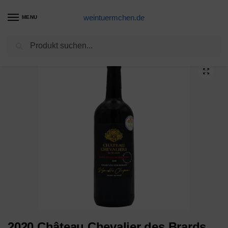
weintuermchen.de
MENU
Suchen
Start
Weine
2020 Château Chevalier des Brards Blaye Côtes de Bordeaux Magnum
/
/
2020 Château Chevalier des Brards