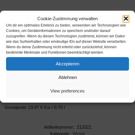
Cookie-Zustimmung verwalten
Beschreibung
Um dir ein optimales Erlebnis zu bieten, verwenden wir Technologien wie
Cookies, um Geräteinformationen zu speichern und/oder darauf
zuzugreifen. Wenn du diesen Technologien zustimmst, können wir Daten
Hier verschmilzt förmlich die Lebhaftigkeit des Barbera mit der
wie das Surfverhalten oder eindeutige IDs auf dieser Website verarbeiten.
Weichheit des Marzemino. Dieser Rotwein, von der Südküste des
Wenn du deine Zustimmung nicht erteilst oder zurückziehst, können
Gardasees stammend, verdankt seinen Namen der Einzellage
bestimmte Merkmale und Funktionen beeinträchtigt werden.
"L…
Akzeptieren
Inhalt: 1 l
Alkoholgehalt: 13 % vol.
Ablehnen
Hersteller: Cantina Montonale
View preferences
Artikelnummer: 213321
Grundpreis: 23,87 € Eur / 0.75 l
Artikelnummer:
213321
Kategorie:
Weine