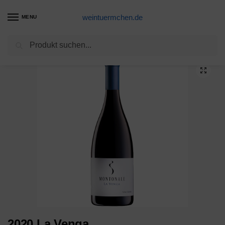
weintuermchen.de
MENU
Suchen
Start
Weine
2020 La Venga
/
/
2020 La Venga