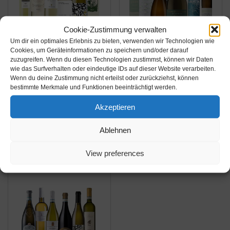
Cookie-Zustimmung verwalten
Um dir ein optimales Erlebnis zu bieten, verwenden wir Technologien wie
Cookies, um Geräteinformationen zu speichern und/oder darauf
Amazon.de
Amazon.de
zuzugreifen. Wenn du diesen Technologien zustimmst, können wir Daten
38,90€
34,95€
wie das Surfverhalten oder eindeutige IDs auf dieser Website verarbeiten.
Wenn du deine Zustimmung nicht erteilst oder zurückziehst, können
bestimmte Merkmale und Funktionen beeinträchtigt werden.
Wein-Probierpaket
Weißwein
Weißweinreise durch
Probierpaket"Preisknal
Akzeptieren
Italien (6 x 0,75 l) Wein-
ler aus Portugal"
Tasting-Set
trocken (6x 0,75 l)
Ablehnen
Amazon / Ebay
Amazon / Ebay
Produkt ansehen*
Produkt ansehen*
View preferences