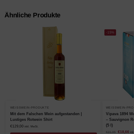
Ähnliche Produkte
-15%
WEISSWEIN-PRODUKTE
WEISSWEIN-PRO
Mit dem Falschen Wein aufgestanden |
Vipava 1894 We
Lustiges Rotwein Shirt
– Sauvignon Re
(5 l)
€
129,00
inkl. MwSt.
€
18,66
€
21,95
ink