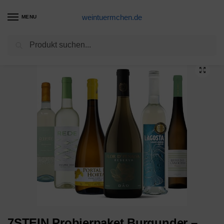
weintuermchen.de
MENU
Suchen
Start
Weißwein-Produkte
7STEIN Probierpaket Burgunder – drei erstklassige Burgunderweine: Weissburgunder, Grauburgunder, Chardonnay aus den besten Lagen rheinhessischer Familienbetriebe in Deutschland (3 x 0.75 l)
/
/
7STEIN Probierpaket Burgunder –