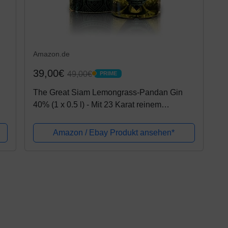
Amazon.de
39,00€
49,00€
PRIME
PRIME
The Great Siam Lemongrass-Pandan Gin
40% (1 x 0.5 l) - Mit 23 Karat reinem
ur
Blattgold und edler Geschenkverpackung
Amazon / Ebay Produkt ansehen*