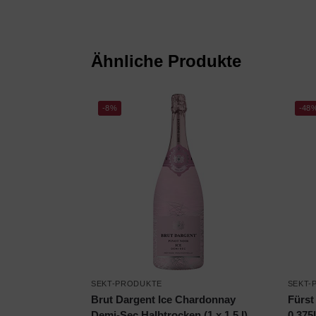
Ähnliche Produkte
-8%
-48
SEKT-PRODUKTE
SEKT-
Brut Dargent Ice Chardonnay
Fürst
Demi-Sec Halbtrocken (1 x 1.5 l)
0,375l