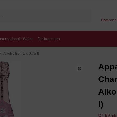
Suchen
Datensch
Internationale Weine
Delikatessen
Alkoholfrei (1 x 0.75 l)
Appa
Char
Alko
l)
€
7,99
ink