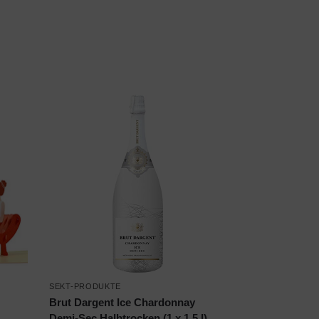
SEKT-PRODUKTE
Brut Dargent Ice Chardonnay
Demi-Sec Halbtrocken (1 x 1.5 l)