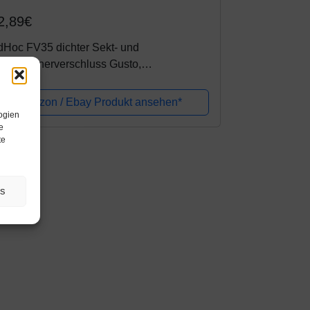
2,89€
dHoc FV35 dichter Sekt- und
hampagnerverschluss Gusto,
nststoff/Silikon, rot
Amazon / Ebay Produkt ansehen*
ogien
e
te
es