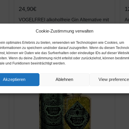
24,90€
1
VOGELFREI alkoholfreie Gin Alternative mit
A
21 fruchtigen Botanicals aus der HEIMAT
C
Cookie-Zustimmung verwalten
Destille wie Zitronenverbene, Thymian,
Ku
Wiesensalbei und Wacholder -...
Amazon / Ebay Produkt ansehen*
 ein optimales Erlebnis zu bieten, verwenden wir Technologien wie Cookies, um
informationen zu speichern und/oder darauf zuzugreifen. Wenn du diesen Technol
mst, können wir Daten wie das Surfverhalten oder eindeutige IDs auf dieser Websit
eiten. Wenn du deine Zustimmung nicht erteilst oder zurückziehst, können bestimm
14%
-20%
le und Funktionen beeinträchtigt werden.
Akzeptieren
Ablehnen
View preferenc