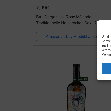
7,99€
Brut Dargent Ice Rosé Méthode
Traditionnelle Halb trocken Sekt, 750ml
Amazon / Ebay Produkt ansehen*
Um dir
Geräte
zustim
verarb
-
Merkma