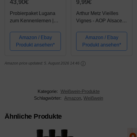
43,90€
9,99€
Probierpaket Lugana
Arthur Metz Vieilles
zum Kennenlernen |
Vignes - AOP Alsace
Weinpaket mit
Gewürztraminer
italienischem
Trocken (1 x 0.75 l)
Amazon / Ebay
Amazon / Ebay
Weißwein (3 x 0.75 l)
Produkt ansehen*
Produkt ansehen*
Amazon price updated:
5. August 2026 14:46
Kategorie:
Weißwein-Produkte
Schlagwörter:
Amazon
,
Weißwein
Ähnliche Produkte