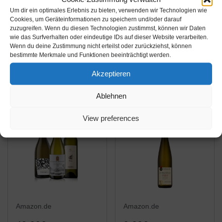
22,99€
6,79€
7,99€
Um dir ein optimales Erlebnis zu bieten, verwenden wir Technologien wie
PRIME
PRIME
Cookies, um Geräteinformationen zu speichern und/oder darauf
VIPAVA 1894
Arthur Metz Selection
zuzugreifen. Wenn du diesen Technologien zustimmst, können wir Daten
wie das Surfverhalten oder eindeutige IDs auf dieser Website verarbeiten.
Weißwein Probierpaket
Vis Macaron - AOP
Wenn du deine Zustimmung nicht erteilst oder zurückziehst, können
White Label (Gelber
Riesling Trocken (1 x
bestimmte Merkmale und Funktionen beeinträchtigt werden.
Muskateller,
0.75 L)
Amazon / Ebay
Amazon / Ebay
Akzeptieren
Sauvignon,
Produkt ansehen*
Produkt ansehen*
Chardonnay,
Ablehnen
Grauburgunder,
Malvazija, Rosè),
View preferences
Weißwein Verkostung,
Qualitätswein...
Amazon.de
Amazon.de