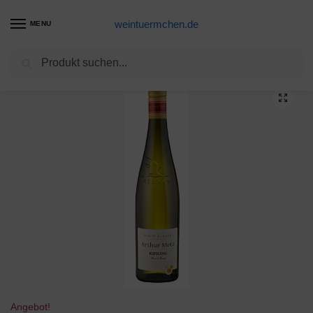
weintuermchen.de
MENU
Suchen
Start
Weißwein-Produkte
Arthur Metz Selection Vis Macaron – AOP Riesling Trocken (1 x 0.75 L)
/
/
Angebot!