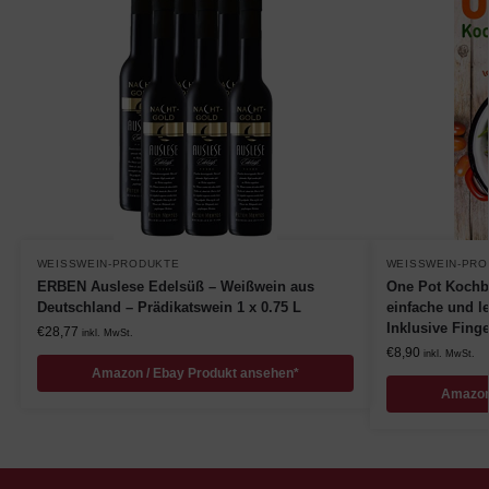
WEISSWEIN-PRODUKTE
WEISSWEIN-PRO
ERBEN Auslese Edelsüß – Weißwein aus
One Pot Kochbu
Deutschland – Prädikatswein 1 x 0.75 L
einfache und l
Inklusive Fing
€
28,77
inkl. MwSt.
€
8,90
inkl. MwSt.
Amazon / Ebay Produkt ansehen*
Amazon