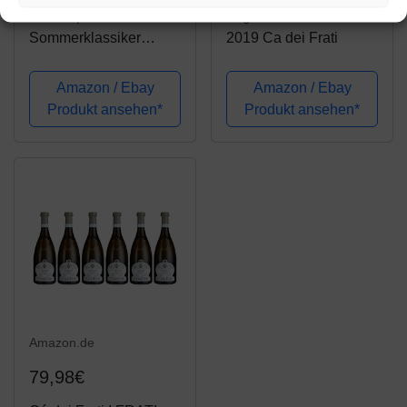
Probierpaket
Lugana Brolettino DOC
Sommerklassiker
2019 Ca dei Frati
Lugana | Weinpaket mit
italienischem
Amazon / Ebay
Amazon / Ebay
Weißwein (6 x 0.75 l)
Produkt ansehen*
Produkt ansehen*
Amazon.de
79,98€