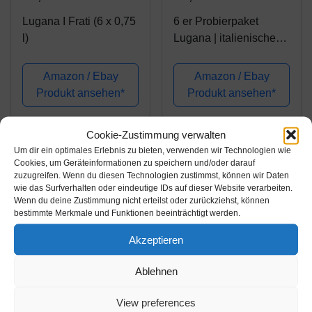
Lugana I Frati (6 x 0,75
6 er Probierpaket
l)
Lugana | italienischer
Weißwein | trocken | 6
x 0,75 L.
Amazon / Ebay
Amazon / Ebay
Produkt ansehen*
Produkt ansehen*
Cookie-Zustimmung verwalten
Um dir ein optimales Erlebnis zu bieten, verwenden wir Technologien wie
Cookies, um Geräteinformationen zu speichern und/oder darauf
zuzugreifen. Wenn du diesen Technologien zustimmst, können wir Daten
wie das Surfverhalten oder eindeutige IDs auf dieser Website verarbeiten.
Wenn du deine Zustimmung nicht erteilst oder zurückziehst, können
bestimmte Merkmale und Funktionen beeinträchtigt werden.
Akzeptieren
Ablehnen
Amazon.de
Amazon.de
89,90€
31,71€
View preferences