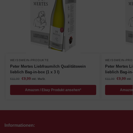
WEISSWEIN-PRODUKTE
WEISSWEIN-PRO
Peter Mertes Liebfraumilch Qualitätswein
Peter Mertes L
lieblich Bag-in-box (1 x 3 l)
lieblich Bag-in-
€
9,99
€
9,99
€
11,99
€
11,99
inkl. MwSt.
inkl
Amazon / Ebay Produkt ansehen*
Amazon
Informationen: