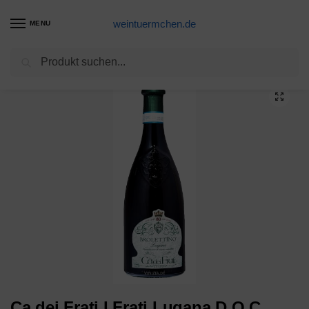
weintuermchen.de
MENU
Suchen
Start
Weißwein-Produkte
Ca dei Frati I Frati Lugana D.O.C. 0,75 l Weißwein trocken
/
/
Ca dei Frati I Frati Lugana D.O.C.