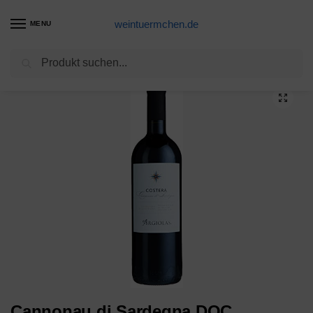
weintuermchen.de
MENU
Suchen
Start
Rotwein-Produkte
Cannonau di Sardegna DOC Dolianova Sardinien Rotwein trocken
/
/
Cannonau di Sardegna DOC