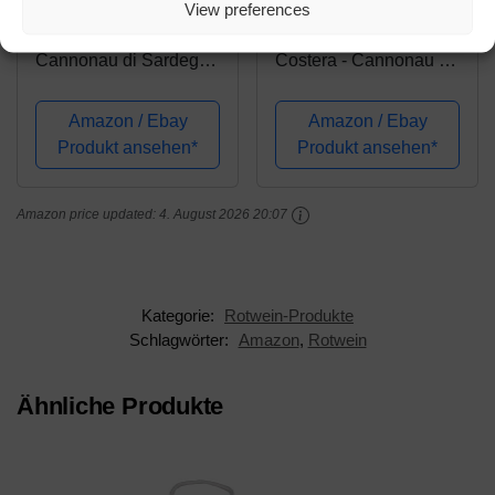
View preferences
Santa Maria La Palma
Cantine Argiolas
Cannonau di Sardegna
Costera - Cannonau di
DOC "Le Bombarde"
Sardegna DOC (1 x
Trocken (3 x 0.75 l)
0.75 l)
Amazon / Ebay
Amazon / Ebay
Produkt ansehen*
Produkt ansehen*
Amazon price updated:
4. August 2026 20:07
Kategorie:
Rotwein-Produkte
Schlagwörter:
Amazon
,
Rotwein
Ähnliche Produkte