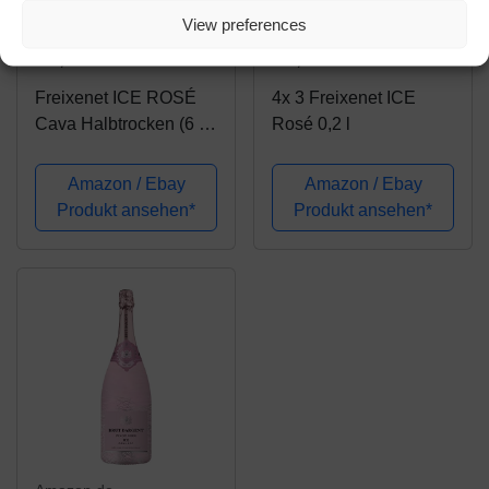
Amazon.de
Amazon.de
View preferences
48,89€
65,94€
Freixenet ICE ROSÉ
4x 3 Freixenet ICE
Cava Halbtrocken (6 x
Rosé 0,2 l
0,75 l)
Amazon / Ebay
Amazon / Ebay
Produkt ansehen*
Produkt ansehen*