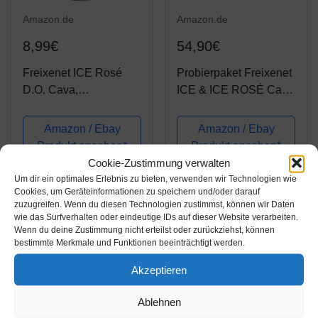
Amazon.de
Amazon.de
8,99€
54,90€
Freixenet ICE Rosé
Probierpaket Freixenet
D.O. Cava,
ICE & ICE ROSÉ Cava
Halbtrocken, 12,5%
(6 x 0,75 l)
Alkohol (1 x 0,75 l
Amazon / Ebay
Amazon / Ebay
Flaschen) –
Produkt ansehen*
Produkt ansehen*
Sommergetränk aus
Cookie-Zustimmung verwalten
feinsten Rebsorten
Um dir ein optimales Erlebnis zu bieten, verwenden wir Technologien wie
Cookies, um Geräteinformationen zu speichern und/oder darauf
zuzugreifen. Wenn du diesen Technologien zustimmst, können wir Daten
wie das Surfverhalten oder eindeutige IDs auf dieser Website verarbeiten.
Wenn du deine Zustimmung nicht erteilst oder zurückziehst, können
bestimmte Merkmale und Funktionen beeinträchtigt werden.
Akzeptieren
Ablehnen