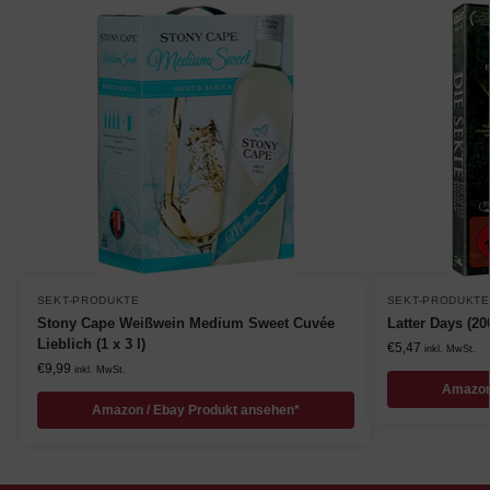
SEKT-PRODUKTE
SEKT-PRODUKTE
Stony Cape Weißwein Medium Sweet Cuvée
Latter Days (20
Lieblich (1 x 3 l)
€
5,47
inkl. MwSt.
€
9,99
inkl. MwSt.
Amazon
Amazon / Ebay Produkt ansehen*