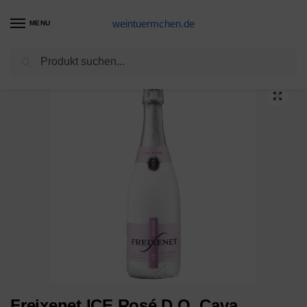
weintuermchen.de
MENU
Suchen
Start
Sekt-Produkte
Freixenet ICE Rosé D.O. Cava, Halbtrocken, 12,5% Alkohol (1 x 0,75 l Flaschen) – Sommergetränk aus feinsten Rebsorten
/
/
Freixenet ICE Rosé D.O. Cava,