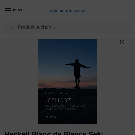
weintuermchen.de
MENU
Suchen
Start
Sekt-Produkte
Henkell Blanc de Blancs Sekt, Trocken, 11,5% Alkohol (1 x 0,75 l Flaschen) – Cuvée aus weißen Rebsorten, darunter Chardonnay
/
/
Henkell Blanc de Blancs Sekt,