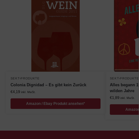
SEKT-PRODUKTE
SEKT-PRODUKTE
Colonia Dignidad – Es gibt kein Zurück
Alles begann 1
wilden Jahre
€
4,19
inkl. MwSt.
€
1,89
inkl. MwSt.
Amazon / Ebay Produkt ansehen*
Amazon