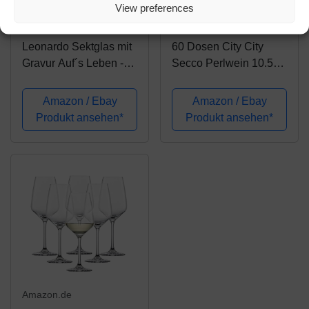
View preferences
17,90€
46,99€
49,49€
Leonardo Sektglas mit
60 Dosen City City
Gravur Auf´s Leben -
Secco Perlwein 10.5%
Stimmungsglas -
Vol. 60 x 200ml
Lustiges & Originelles
Amazon / Ebay
Amazon / Ebay
Geschenk - Geeignet
Produkt ansehen*
Produkt ansehen*
für Champagner & Sekt
Amazon.de