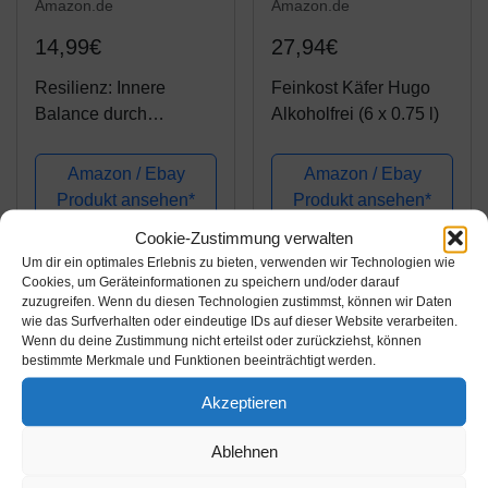
Amazon.de
Amazon.de
14,99€
27,94€
Resilienz: Innere
Feinkost Käfer Hugo
Balance durch
Alkoholfrei (6 x 0.75 l)
Nebenübungen und
das neue
Amazon / Ebay
Amazon / Ebay
Beichtsakrament
Produkt ansehen*
Produkt ansehen*
Cookie-Zustimmung verwalten
Um dir ein optimales Erlebnis zu bieten, verwenden wir Technologien wie
-5%
Cookies, um Geräteinformationen zu speichern und/oder darauf
zuzugreifen. Wenn du diesen Technologien zustimmst, können wir Daten
wie das Surfverhalten oder eindeutige IDs auf dieser Website verarbeiten.
Wenn du deine Zustimmung nicht erteilst oder zurückziehst, können
bestimmte Merkmale und Funktionen beeinträchtigt werden.
Akzeptieren
Ablehnen
Amazon.de
Amazon.de