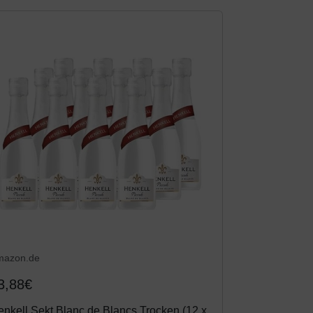
mazon.de
3,88€
nkell Sekt Blanc de Blancs Trocken (12 x