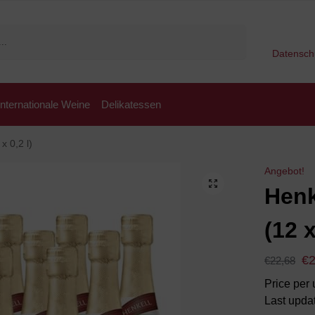
Suchen
Datensch
Internationale Weine
Delikatessen
x 0,2 l)
Angebot!
Henk
(12 x
€
€
22,68
Price per u
Last upda