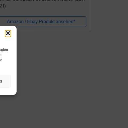
2 l)
Amazon / Ebay Produkt ansehen*
ogien
e
te
es