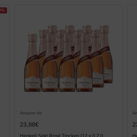
-7%
Amazon.de
A
23,88€
2
Henkell Sekt Rosé Trocken (12 x 0,2 l)
He