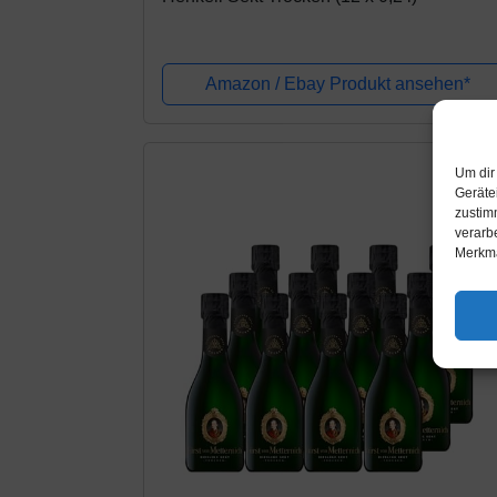
Amazon / Ebay Produkt ansehen*
Um dir
Geräte
zustim
verarb
Merkma