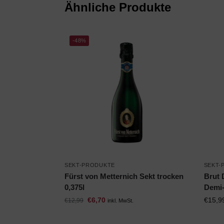
Ähnliche Produkte
-48%
SEKT-PRODUKTE
SEKT-
Fürst von Metternich Sekt trocken
Brut 
0,375l
Demi-
€
6,70
€
15,9
€
12,99
inkl. MwSt.