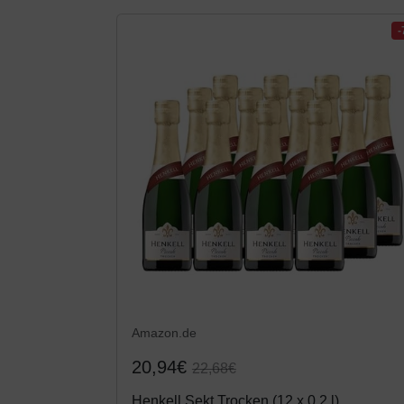
Amazon.de
20,94€
22,68€
Henkell Sekt Trocken (12 x 0,2 l)