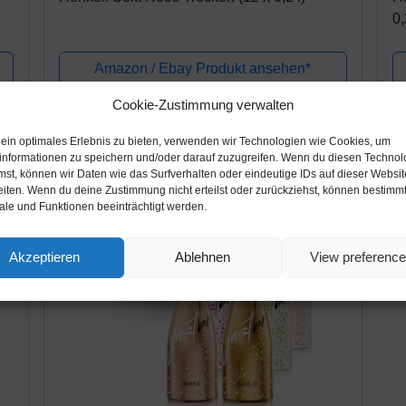
0,
Amazon / Ebay Produkt ansehen*
Cookie-Zustimmung verwalten
 ein optimales Erlebnis zu bieten, verwenden wir Technologien wie Cookies, um
informationen zu speichern und/oder darauf zuzugreifen. Wenn du diesen Technol
mst, können wir Daten wie das Surfverhalten oder eindeutige IDs auf dieser Websit
eiten. Wenn du deine Zustimmung nicht erteilst oder zurückziehst, können bestimm
le und Funktionen beeinträchtigt werden.
Akzeptieren
Ablehnen
View preferenc