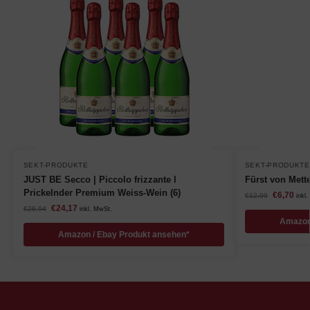
SEKT-PRODUKTE
SEKT-PRODUKTE
JUST BE Secco | Piccolo frizzante l
Fürst von Mette
Prickelnder Premium Weiss-Wein (6)
€
6,70
€
12,99
inkl
€
24,17
€
26,94
inkl. MwSt.
Amazon
Amazon / Ebay Produkt ansehen*