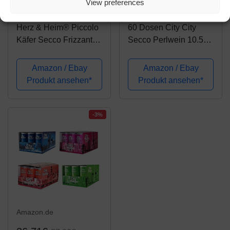
View preferences
6,99€
46,99€
49,49€
Herz & Heim® Piccolo
60 Dosen City City
Käfer Secco Frizzante
Secco Perlwein 10.5%
zum Geburtstag mit
Vol. 60 x 200ml
personalisiertem Etikett
Amazon / Ebay
Amazon / Ebay
Produkt ansehen*
Produkt ansehen*
-3%
Amazon.de