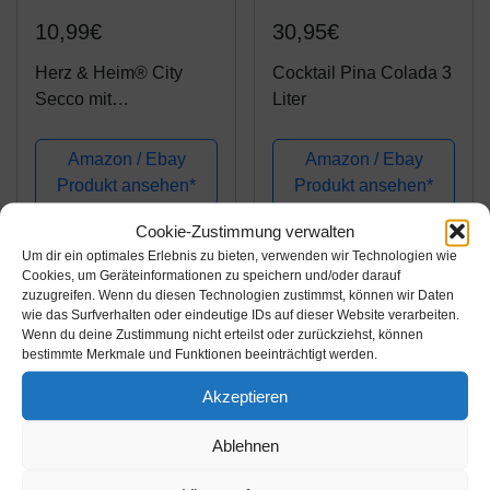
10,99€
30,95€
Herz & Heim® City
Cocktail Pina Colada 3
Secco mit
Liter
Namensaufdruck zum
18. Geburtstag -
Amazon / Ebay
Amazon / Ebay
Konfetti
Produkt ansehen*
Produkt ansehen*
Cookie-Zustimmung verwalten
Um dir ein optimales Erlebnis zu bieten, verwenden wir Technologien wie
-5%
Cookies, um Geräteinformationen zu speichern und/oder darauf
zuzugreifen. Wenn du diesen Technologien zustimmst, können wir Daten
wie das Surfverhalten oder eindeutige IDs auf dieser Website verarbeiten.
Wenn du deine Zustimmung nicht erteilst oder zurückziehst, können
bestimmte Merkmale und Funktionen beeinträchtigt werden.
Akzeptieren
Ablehnen
Amazon.de
Amazon.de