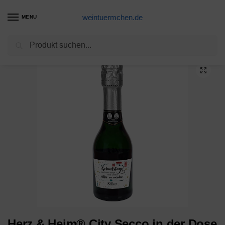
weintuermchen.de
MENU
Suchen
Start
Sekt-Produkte
Herz & Heim® City Secco in der Dose zum Geburtstag mit Wunschname (weiß trocken) 200 ml
/
/
Herz & Heim® City Secco in der Dose