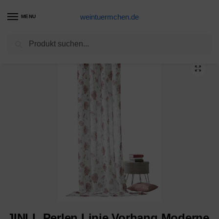
weintuermchen.de
MENU
Suchen
Start
Rotwein-Produkte
JINLL Perlen Linie Vorhang Moderne Garn Gefärbte Vorhänge Für Zu Hause Wohnzimmer Tür Hotel Cafe Innendekoration Massiver Vorhang,Rotwein
/
/
JINLL Perlen Linie Vorhang Moderne