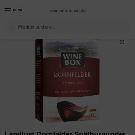
weintuermchen.de
MENU
Suchen
Start
Rotwein-Produkte
Landlust Dornfelder Spätburgunder BIO Vegan trocken (1 x 0.75 l)
/
/
Landlust Dornfelder Spätburgunder