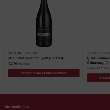
ROTWEIN-PRODUKTE
ROTWEIN-PROD
JP Chenet Cabernet Syrah (1 x 1.5 l)
QUATSCHmanufa
Geburtstag (fü
€
10,99
inkl. MwSt.
€
17,66
€
18,99
ink
Amazon / Ebay Produkt ansehen*
Amazon
Informationen: