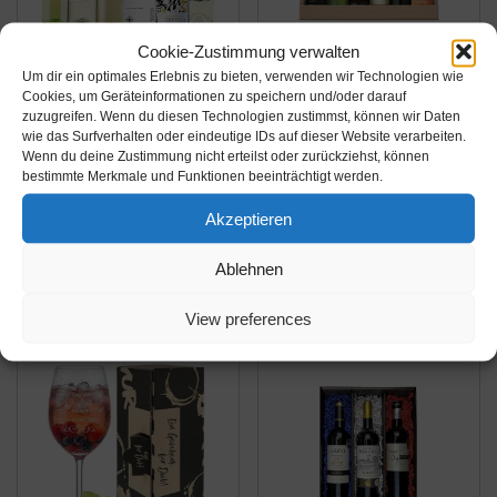
Cookie-Zustimmung verwalten
Um dir ein optimales Erlebnis zu bieten, verwenden wir Technologien wie
Amazon.de
Amazon.de
Cookies, um Geräteinformationen zu speichern und/oder darauf
zuzugreifen. Wenn du diesen Technologien zustimmst, können wir Daten
38,90€
34,90€
wie das Surfverhalten oder eindeutige IDs auf dieser Website verarbeiten.
Wenn du deine Zustimmung nicht erteilst oder zurückziehst, können
Wein-Probierpaket
Collection
bestimmte Merkmale und Funktionen beeinträchtigt werden.
Weißweinreise durch
Südfrankreich
Akzeptieren
Italien (6 x 0,75 l) Wein-
Weinpaket Vins du Sud
Tasting-Set
Halbtrocken (6 x 0.375
Amazon / Ebay
Amazon / Ebay
Ablehnen
l)
Produkt ansehen*
Produkt ansehen*
View preferences