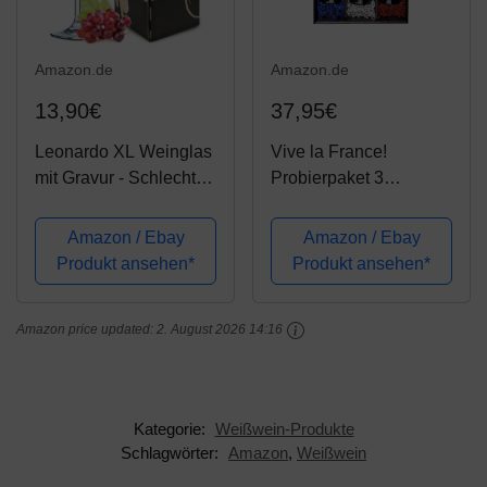
Amazon.de
Amazon.de
13,90€
37,95€
Leonardo XL Weinglas
Vive la France!
mit Gravur - Schlechter
Probierpaket 3
Tag, Guter Tag, Frag
preisgekrönte
nicht! - Lustige
Rotweine (3 x 0.75 l)
Amazon / Ebay
Amazon / Ebay
Geschenke -
Produkt ansehen*
Produkt ansehen*
Originelles
Geburtstagsgeschenk
Amazon price updated:
2. August 2026 14:16
für Männer & Frauen -
Geeignet...
Kategorie:
Weißwein-Produkte
Schlagwörter:
Amazon
,
Weißwein