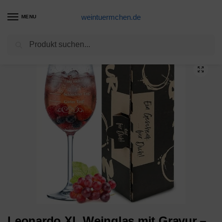
weintuermchen.de
MENU
Suchen
Start
Weißwein-Produkte
Leonardo XL Weinglas mit Gravur – Schlechter Tag, Guter Tag, Frag nicht! – Lustige Geschenke – Originelles Geburtstagsgeschenk für Männer & Frauen – Geeignet als Rotweingläser Weißweingläser
/
/
Leonardo XL Weinglas mit Gravur –