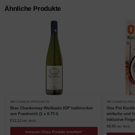
Ähnliche Produkte
WEISSWEIN-PRODUKTE
WEISSWEIN-PRO
Bree Chardonnay Weißwein IGP halbtrocken
One Pot Kochbu
aus Frankreich (1 x 0.75 l)
einfache und l
Inklusive Fing
€
12,12
inkl. MwSt.
€
8,90
inkl. MwSt.
Amazon / Ebay Produkt ansehen*