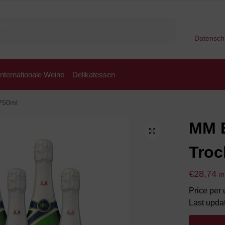
Suchen
Datensch
Internationale Weine
Delikatessen
 750ml
MM E
Troc
€
28,74
i
Price per u
Last upda