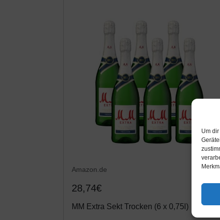
Um dir
Geräte
zustim
verarb
Merkma
Amazon.de
28,74€
MM Extra Sekt Trocken (6 x 0,75l)