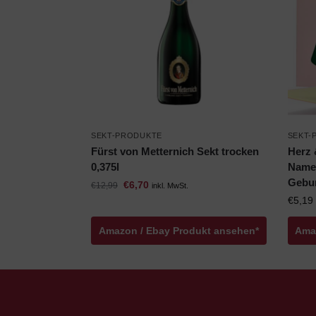
SEKT-PRODUKTE
SEKT-
Fürst von Metternich Sekt trocken
Herz 
0,375l
Namen
Gebur
€
6,70
€
12,99
inkl. MwSt.
€
5,19
Amazon / Ebay Produkt ansehen*
Ama