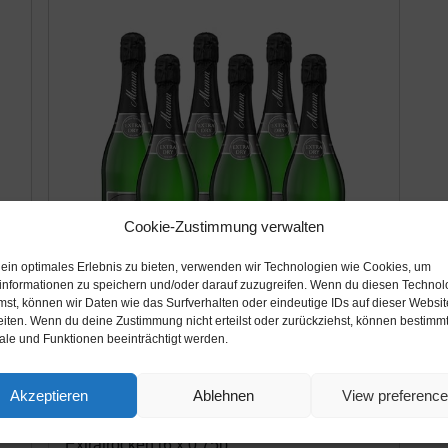
Cookie-Zustimmung verwalten
 ein optimales Erlebnis zu bieten, verwenden wir Technologien wie Cookies, um
informationen zu speichern und/oder darauf zuzugreifen. Wenn du diesen Technol
mst, können wir Daten wie das Surfverhalten oder eindeutige IDs auf dieser Websit
eiten. Wenn du deine Zustimmung nicht erteilst oder zurückziehst, können bestimm
le und Funktionen beeinträchtigt werden.
Amazon.de
41,94€
Akzeptieren
Ablehnen
View preferenc
Mumm Extra Dry Jahrgangssekt
Extratrocken (6 x 0.75l)