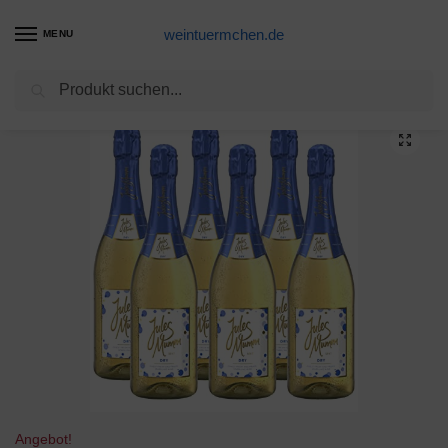
weintuermchen.de
MENU
Suchen
Start
Sekt-Produkte
Mumm Dry Jahrgangssekt (1 x 0,75 l)
/
/
Angebot!