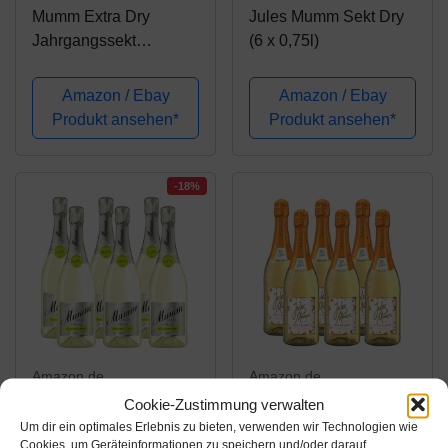
Mumm Extra Dry
Jules Mumm Sekt Dry
Jahrgangssekt
(6 x 0,75l)
Extratrocken (6 x 0.75l)
Amazon / Ebay
Amazon / Ebay
Produkt ansehen*
Produkt ansehen*
-18%
Amazon.de
Amazon.de
Cookie-Zustimmung verwalten
31,72€
32,94€
38,94€
Um dir ein optimales Erlebnis zu bieten, verwenden wir Technologien wie
Cookies, um Geräteinformationen zu speichern und/oder darauf