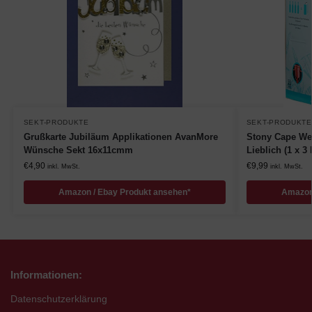
SEKT-PRODUKTE
SEKT-PRODUKTE
Grußkarte Jubiläum Applikationen AvanMore
Stony Cape We
Wünsche Sekt 16x11cmm
Lieblich (1 x 3 l
€
4,90
€
9,99
inkl. MwSt.
inkl. MwSt.
Amazon / Ebay Produkt ansehen*
Amazon
Informationen:
Datenschutzerklärung