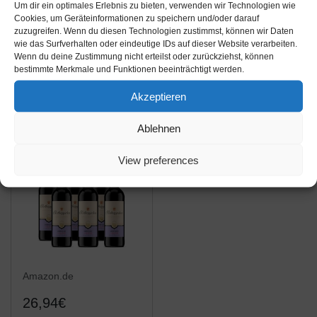
Um dir ein optimales Erlebnis zu bieten, verwenden wir Technologien wie
Cookies, um Geräteinformationen zu speichern und/oder darauf
Rotkäppchen Sekt
Rotkäppchen
zuzugreifen. Wenn du diesen Technologien zustimmst, können wir Daten
Rubin Halbtrocken (6 x
Fruchtsecco Alkoholfrei
wie das Surfverhalten oder eindeutige IDs auf dieser Website verarbeiten.
0.75 l)
Granatapfel, Mango
Wenn du deine Zustimmung nicht erteilst oder zurückziehst, können
bestimmte Merkmale und Funktionen beeinträchtigt werden.
und Rotkäppchen
Amazon / Ebay
Amazon / Ebay
Alkoholfrei (12 x 0.2 l)
Produkt ansehen*
Produkt ansehen*
Akzeptieren
Ablehnen
View preferences
Amazon.de
26,94€