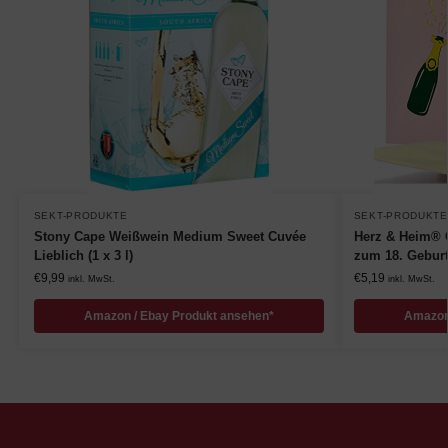
SEKT-PRODUKTE
SEKT-PRODUKTE
Stony Cape Weißwein Medium Sweet Cuvée
Herz & Heim® 
Lieblich (1 x 3 l)
zum 18. Geburt
€
9,99
€
5,19
inkl. MwSt.
inkl. MwSt.
Amazon / Ebay Produkt ansehen*
Amazon