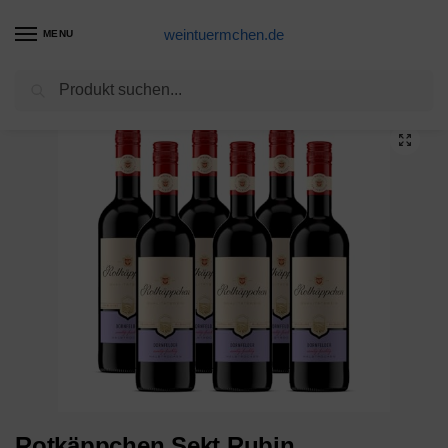
weintuermchen.de
MENU
Suchen
Start
Sekt-Produkte
Rotkäppchen Sekt Rubin Halbtrocken, 750ml
/
/
Rotkäppchen Sekt Rubin