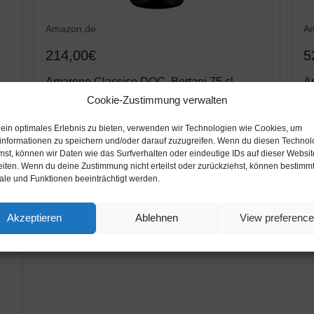
Amazon.de
A
214,00€
5
l
Amarone Classico DOC, Bertani 75 cl,
Am
Veneto, Corvina, (Rotwein)
Ar
Cookie-Zustimmung verwalten
Co
 ein optimales Erlebnis zu bieten, verwenden wir Technologien wie Cookies, um
Amazon / Ebay Produkt ansehen*
informationen zu speichern und/oder darauf zuzugreifen. Wenn du diesen Technol
mst, können wir Daten wie das Surfverhalten oder eindeutige IDs auf dieser Websit
eiten. Wenn du deine Zustimmung nicht erteilst oder zurückziehst, können bestimm
le und Funktionen beeinträchtigt werden.
Akzeptieren
Ablehnen
View preferenc