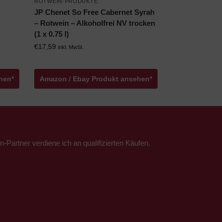
ROTWEIN-PRODUKTE
JP Chenet So Free Cabernet Syrah
– Rotwein – Alkoholfrei NV trocken
(1 x 0.75 l)
€
17,59
inkl. MwSt.
hen*
Amazon / Ebay Produkt ansehen*
n-Partner verdiene ich an qualifizierten Käufen.