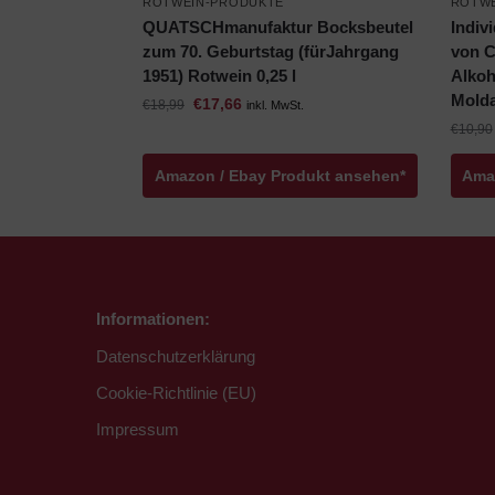
ROTWEIN-PRODUKTE
ROTWE
QUATSCHmanufaktur Bocksbeutel
Indiv
zum 70. Geburtstag (fürJahrgang
von C
1951) Rotwein 0,25 l
Alkoh
Molda
€
17,66
€
18,99
inkl. MwSt.
€
10,90
Amazon / Ebay Produkt ansehen*
Ama
Informationen:
Datenschutzerklärung
Cookie-Richtlinie (EU)
Impressum