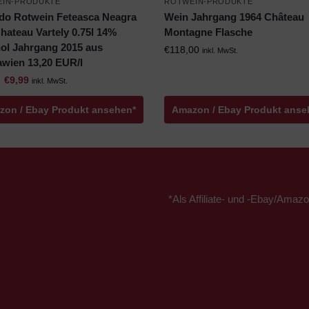
IN-PRODUKTE
ROTWEIN-PRODUKTE
ido Rotwein Feteasca Neagra
Wein Jahrgang 1964 Château
hateau Vartely 0.75l 14%
Montagne Flasche
ol Jahrgang 2015 aus
€
118,00
inkl. MwSt.
wien 13,20 EUR/l
€
9,99
inkl. MwSt.
zon / Ebay Produkt ansehen*
Amazon / Ebay Produkt anse
*Als Affiliate- und -Ebay/Amazo