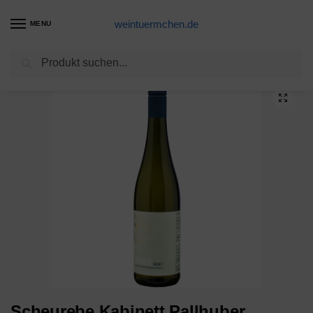
weintuermchen.de
MENU
Suchen
Start
Nahrungsmittel, Getränke & Tabak
Getränke
Alkoholische Getränke
/
/
/
Scheurebe Kabinett Pallhuber