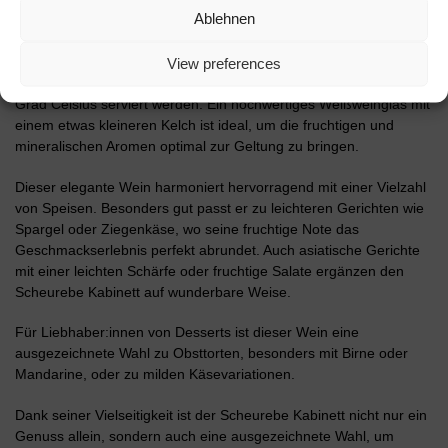
Ablehnen
Der Scheurebe Kabinett ist ein vielseitiger Weißwein, der sich
perfekt für besondere Anlässe und gemütliche Stunden eignet.
Um das volle Aroma und die feine Struktur dieses Weins zu
View preferences
genießen, sollte er gut gekühlt bei einer Temperatur von 9 bis 12
Grad Celsius serviert werden. Ein hochwertiges Weißweinglas mit
einem etwas kleineren Kelch ist ideal, um die fruchtigen und
mineralischen Aromen optimal zur Geltung zu bringen.
Dieser elegante Wein harmoniert hervorragend mit einer Vielzahl
von Speisen. Besonders gut passt er zu leichteren Gerichten wie
Spargel oder Ziegenkäse, wo seine fruchtige Note das
Geschmackserlebnis perfekt abrundet. Auch asiatische Gerichte
mit einer leichten Schärfe oder fruchtige Salate ergänzen den
Scheurebe Kabinett auf wunderbare Weise.
Für Liebhaber:innen von Desserts ist dieser Wein eine
ausgezeichnete Wahl zu Obsttorten, besonders mit Birne oder
Mandarine, oder zu milden Käsevariationen.
Dank seiner Vielseitigkeit ist der Scheurebe Kabinett nicht nur ein
Genuss allein, sondern auch eine ausgezeichnete Wahl, um