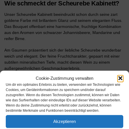
Wie schmeckt der Scheurebe Kabinett?
Unser Scheurebe Kabinett beeindruckt schon durch seine zart
goldene Farbe mit brillantem Glanz und seinem eleganten Fluss.
Das Bouquet offenbart eine harmonische, fruchtige Kombination
aus den Aromen von schwarzer Johannisbeere, Mandarine und
reifer Birne.
Am Gaumen präsentiert sich der liebliche Scheurebe wunderbar
weich und elegant. Der feine Fruchtcharakter, gepaart mit einer
subtilen mineralischen Tiefe, macht diesen Wein zu einem
außergewöhnlichen Geschmackserlebnis.
Cookie-Zustimmung verwalten
Um dir ein optimales Erlebnis zu bieten, verwenden wir Technologien wie
Cookies, um Geräteinformationen zu speichern und/oder darauf
zuzugreifen. Wenn du diesen Technologien zustimmst, können wir Daten
wie das Surfverhalten oder eindeutige IDs auf dieser Website verarbeiten.
Wenn du deine Zustimmung nicht erteilst oder zurückziehst, können
bestimmte Merkmale und Funktionen beeinträchtigt werden.
Wie wird Scheurebe Kabinett am besten
Akzeptieren
serviert?