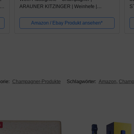
|
ARAUNER KITZINGER | Weinhefe |
S
er
Hefekultur | Wein-hefe | Heferasse
B
Amazon / Ebay Produkt ansehen*
orie:
Champagner-Produkte
Schlagwörter:
Amazon
,
Champ
%