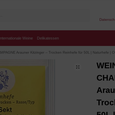
Suchen
Datensch
Internationale Weine
Delikatessen
E Arauner Kitzinger – Trocken Reinhefe für 50L | Naturhefe | Obstwein hefe | 
WEI
CHA
Arau
Troc
50L 