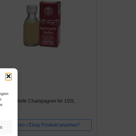
mazon.de
,99€
ogien
e
einzuchthefe Champagner für 100L
te
Amazon / Ebay Produkt ansehen*
es