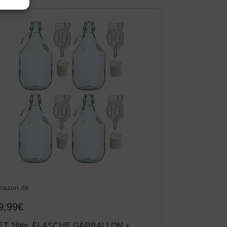
mazon.de
9,99€
ET 16tlg. FLASCHE GÄRBALLON +