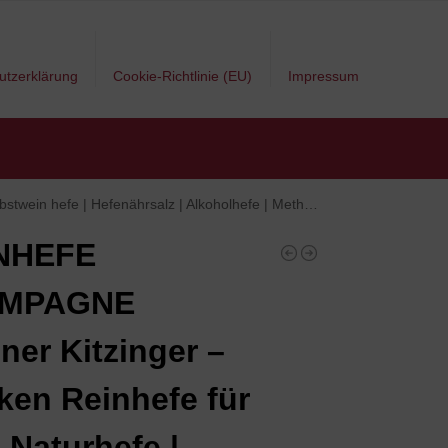
utzerklärung
Cookie-Richtlinie (EU)
Impressum
Hefenährsalz | Alkoholhefe | Methefe | Apfelweinhefe
NHEFE
MPAGNE
ner Kitzinger –
ken Reinhefe für
| Naturhefe |