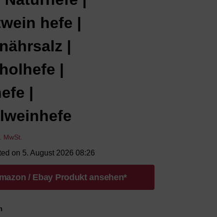
wein hefe |
nährsalz |
holhefe |
efe |
lweinhefe
l. MwSt.
ted on 5. August 2026 08:26
mazon / Ebay Produkt ansehen*
n