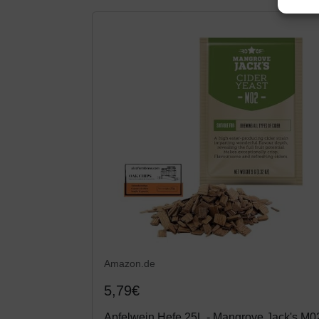
Amazon.de
5,79€
Apfelwein Hefe 25L - Mangrove Jack's M02