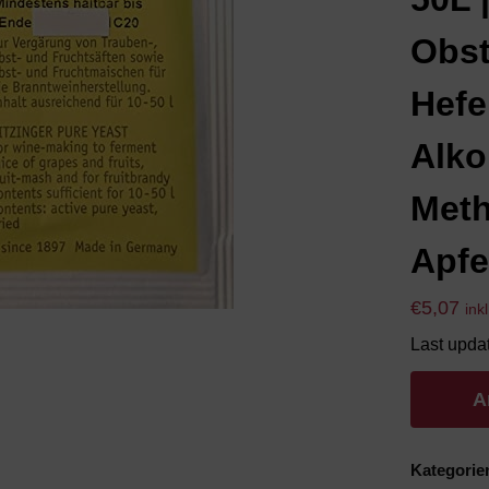
Obst
Hefe
Alko
Meth
Apfe
€
5,07
ink
Last upda
A
Kategorie