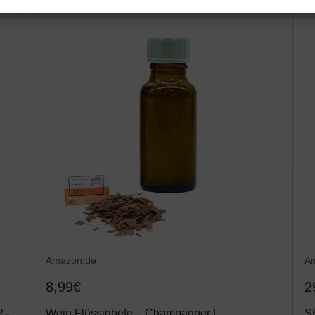
Amazon.de
A
8,99€
2
 -
Wein Flüssighefe – Champagner |
S