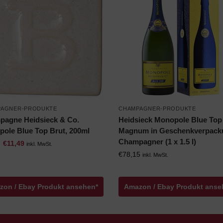
PAGNER-PRODUKTE
CHAMPAGNER-PRODUKTE
agne Heidsieck & Co.
Heidsieck Monopole Blue Top
ole Blue Top Brut, 200ml
Magnum in Geschenkverpack
Champagner (1 x 1.5 l)
€
11,49
inkl. MwSt.
€
78,15
inkl. MwSt.
zon / Ebay Produkt ansehen*
Amazon / Ebay Produkt anse