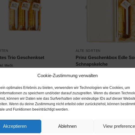
RTEN
ALTE SORTEN
ltes Trio Geschenkset
Prinz Geschenkbox Edle Sor
Schnapskelche
nkl. MwSt.
€
39,90
inkl. MwSt.
Cookie-Zustimmung verwalten
Produkt ansehen*
Produkt ansehen
 ein optimales Erlebnis zu bieten, verwenden wir Technologien wie Cookies, um
informationen zu speichern und/oder darauf zuzugreifen. Wenn du diesen Technol
mst, können wir Daten wie das Surfverhalten oder eindeutige IDs auf dieser Websit
eiten. Wenn du deine Zustimmung nicht erteilst oder zurückziehst, können bestimm
le und Funktionen beeinträchtigt werden.
Akzeptieren
Ablehnen
View preferenc