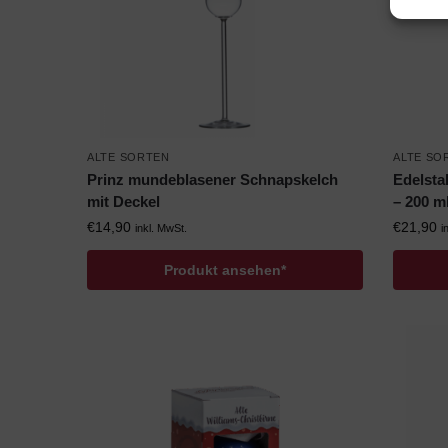
ALTE SORTEN
ALTE SO
Prinz mundeblasener Schnapskelch
Edelsta
mit Deckel
– 200 ml
€
14,90
€
21,90
inkl. MwSt.
i
Produkt ansehen*