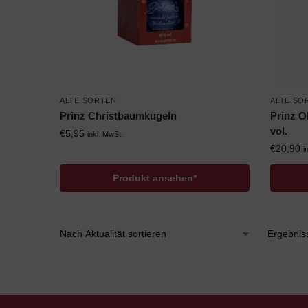
ALTE SORTEN
ALTE SO
Prinz Christbaumkugeln
Prinz O
vol.
€
5,95
inkl. MwSt.
€
20,90
i
Produkt ansehen*
Ergebnis