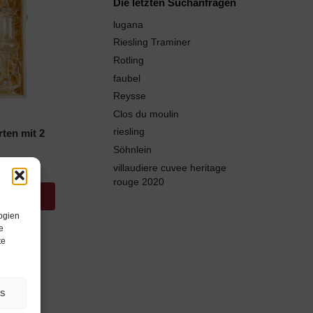
Die letzten Suchanfragen
lugana
Riesling Traminer
Rotling
faubel
Reysse
Clos du moulin
riesling
ten mit 2
Söhnlein
villaudiere cuvee heritage
rouge 2020
*
ogien
e
te
es