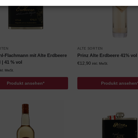
RTEN
ALTE SORTEN
hl-Flachmann mit Alte Erdbeere
Prinz Alte Erdbeere 41% vol
 | 41 % vol
€
12,90
inkl. MwSt.
nkl. MwSt.
Produkt ansehen*
Produkt ansehen