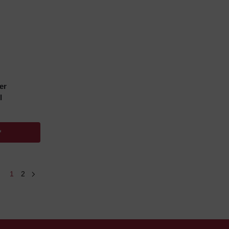
er
l
*
1
2