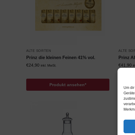
ALTE SORTEN
ALTE SO
Prinz die kleinen Feinen 41% vol.
Prinz A
€
24,90
€
41,90
inkl. MwSt.
i
Produkt ansehen*
Um dir
Geräte
zustim
verarb
Merkma