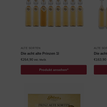
ALTE SORTEN
ALTE SO
Die acht alte Prinzen 1l
Die acht
€
264,90
€
163,90
inkl. MwSt.
Produkt ansehen*