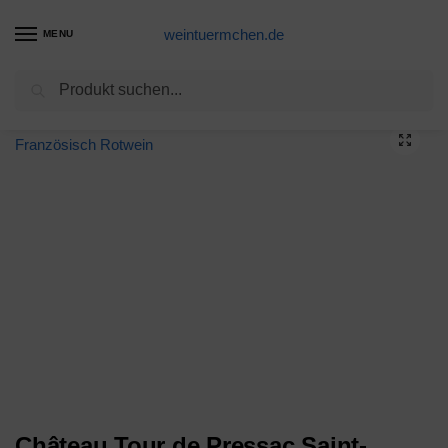
weintuermchen.de
MENU
Suchen
Start
Rotwein-Produkte
Château Tour de Pressac Saint-Émilion Grand Cru 2015 – Französisch Rotwein
/
/
Château Tour de Pressac Saint-