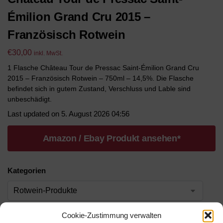
Émilion Grand Cru 2015 –
Französisch Rotwein
€
30,00
inkl. MwSt.
1 Flasche Château Tour de Pressac Saint-Émilion Grand Cru
2015 – Französisch Rotwein – 750ml – 14,5%. Die Flasche
befindet sich in gutem Zustand, Verschluss und Lable sind
unbeschädigt.
Last updated on 5. August 2026 04:56
Amazon / Ebay Produkt ansehen*
Kategorien
Werbung
Cookie-Zustimmung verwalten