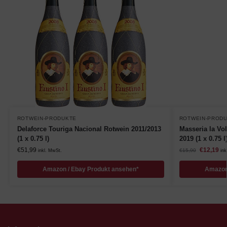
ROTWEIN-PRODUKTE
ROTWEIN-PROD
Delaforce Touriga Nacional Rotwein 2011/2013
Masseria la Vo
(1 x 0.75 l)
2019 (1 x 0.75 l
€
51,99
€
12,19
€
15,90
inkl. MwSt.
ink
Amazon / Ebay Produkt ansehen*
Amazon