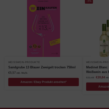
-3%
WEISSWEIN-PRODUKTE
WEISSWEIN-PRO
Sandgrube 13 Blauer Zweigelt trocken 750ml
Medinet Blanc H
Weißwein aus 
€
5,57
inkl. MwSt.
€
20,84
€
21,48
ink
Amazon / Ebay Produkt ansehen*
Amazon