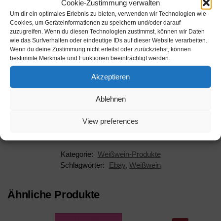
Cookie-Zustimmung verwalten
Um dir ein optimales Erlebnis zu bieten, verwenden wir Technologien wie
Werbung
Cookies, um Geräteinformationen zu speichern und/oder darauf
zuzugreifen. Wenn du diesen Technologien zustimmst, können wir Daten
wie das Surfverhalten oder eindeutige IDs auf dieser Website verarbeiten.
Werbung
Wenn du deine Zustimmung nicht erteilst oder zurückziehst, können
bestimmte Merkmale und Funktionen beeinträchtigt werden.
Akzeptieren
Ablehnen
Beschreibung
View preferences
Kategorie:
Weißwein-Produkte
Schlagwörter:
Ebay
,
Weißwein
Ähnliche Produkte