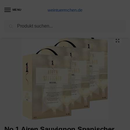
weintuermchen.de
MENU
Suchen
Start
Weißwein-Produkte
No.1 Airen Sauvignon Spanischer Weißwein 3L Bag in Box BiB 12% vol (RABATT)
/
/
No.1 Airen Sauvignon Spanischer