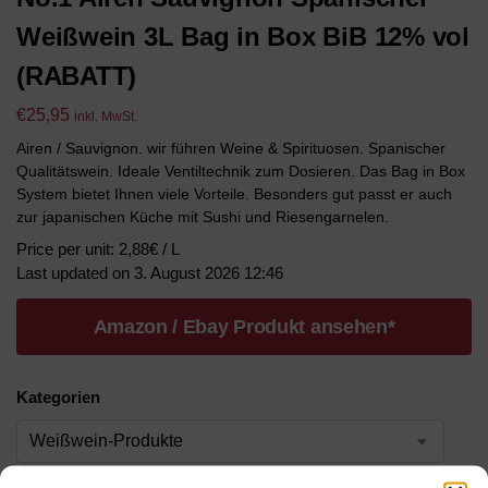
Weißwein 3L Bag in Box BiB 12% vol
(RABATT)
€
25,95
inkl. MwSt.
Airen / Sauvignon. wir führen Weine & Spirituosen. Spanischer
Qualitätswein. Ideale Ventiltechnik zum Dosieren. Das Bag in Box
System bietet Ihnen viele Vorteile. Besonders gut passt er auch
zur japanischen Küche mit Sushi und Riesengarnelen.
Price per unit: 2,88€ / L
Last updated on 3. August 2026 12:46
Amazon / Ebay Produkt ansehen*
Kategorien
Werbung