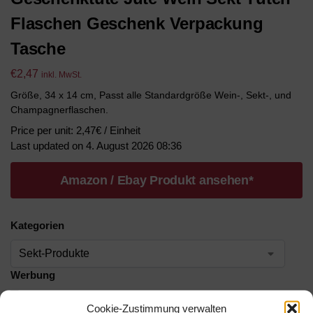
Flaschen Geschenk Verpackung
Tasche
€
2,47
inkl. MwSt.
Größe, 34 x 14 cm, Passt alle Standardgröße Wein-, Sekt-, und
Champagnerflaschen.
Price per unit: 2,47€ / Einheit
Last updated on 4. August 2026 08:36
Amazon / Ebay Produkt ansehen*
Kategorien
Werbung
Cookie-Zustimmung verwalten
Werbung