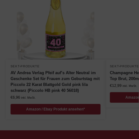
SEKT-PRODUKTE
SEKT-PRODUKTE
AV Andrea Verlag Pfeif auf’s Alter Neutral im
Champagne Hei
Geschenke Set für Frauen zum Geburtstag mit
Top Brut, 200m
Piccolo 22 Karat Blattgold Gold pink lila
€
12,99
inkl. MwSt.
schwarz (Piccolo HB pink 40 56018)
€
6,96
Amazon
inkl. MwSt.
Amazon / Ebay Produkt ansehen*