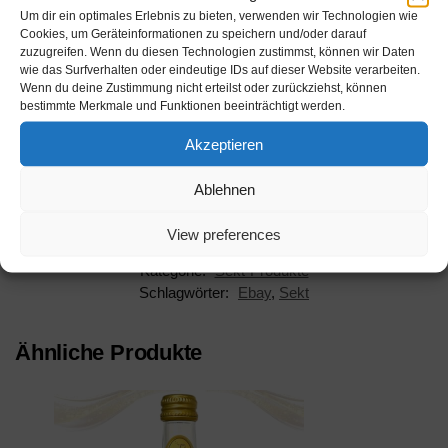
Um dir ein optimales Erlebnis zu bieten, verwenden wir Technologien wie
Cookies, um Geräteinformationen zu speichern und/oder darauf
Werbung
zuzugreifen. Wenn du diesen Technologien zustimmst, können wir Daten
wie das Surfverhalten oder eindeutige IDs auf dieser Website verarbeiten.
Wenn du deine Zustimmung nicht erteilst oder zurückziehst, können
bestimmte Merkmale und Funktionen beeinträchtigt werden.
Akzeptieren
Beschreibung
Ablehnen
View preferences
Kategorie:
Sekt-Produkte
Schlagwörter:
Ebay
,
Sekt
Ähnliche Produkte