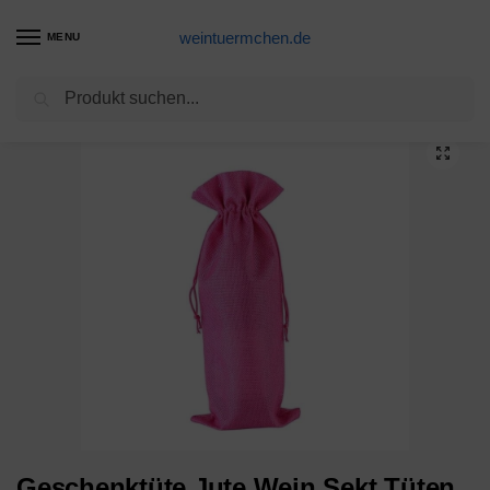
weintuermchen.de
MENU
Suchen
Start
Sekt-Produkte
Geschenktüte Jute Wein Sekt Tüten Flaschen Geschenk Verpackung Tasche
/
/
Geschenktüte Jute Wein Sekt Tüten