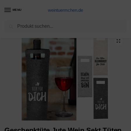
weintuermchen.de
MENU
Suchen
Start
Sekt-Produkte
Geschenktüte Jute Wein Sekt Tüten Flaschen Geschenk Verpackung Tasche
/
/
Geschenktüte Jute Wein Sekt Tüten