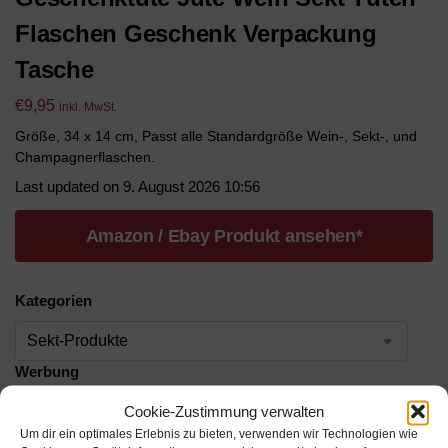
Flaschen Geschenk Verpackung
Tasche
€
9,95
inkl. MwSt.
Größe, 34 x 14 cm, Passt alle Standardgröße Wein-, Sekt-, und
Champagnerflaschen.
Last updated on 9. August 2026 10:56
Amazon / Ebay Produkt ansehen*
Kategorien
Werbung
Cookie-Zustimmung verwalten
Werbung
Um dir ein optimales Erlebnis zu bieten, verwenden wir Technologien wie