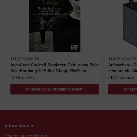
SEKT-PRODUKTE
SEKT-PRODUKTE
AvanCarte Cocktail Servietten Geburtstag Feier
Aufwachen – De
Sekt Empfang 20 Stück 3-lagig 25x25cm
erstaunliche M
€
3,38
€
11,99
inkl. MwSt.
inkl. MwSt.
Amazon / Ebay Produkt ansehen*
Amazon
Informationen:
Datenschutzerklärung