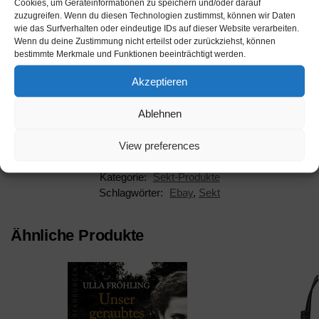
Cookies, um Geräteinformationen zu speichern und/oder darauf
zuzugreifen. Wenn du diesen Technologien zustimmst, können wir Daten
Werbung
wie das Surfverhalten oder eindeutige IDs auf dieser Website verarbeiten.
Wenn du deine Zustimmung nicht erteilst oder zurückziehst, können
bestimmte Merkmale und Funktionen beeinträchtigt werden.
Akzeptieren
Ablehnen
Beschreibung
View preferences
Kategorie:
Sekt-Produkte
Schlagwörter:
Ebay
,
Sekt
Ähnliche Produkte